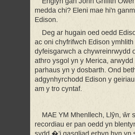
Englyn gan John Griffith Owen
medda chi? Eleni mae hi'n ganmlw
Edison.
Deg ar hugain oed oedd Edison
ac oni chyfrifwch Edison ymhlit
dyfeisgarwch a chywreinrwydd 
athro ysgol yn y Merica, arwydd
parhaus yn y dosbarth. Ond beth
adgynhyrchodd Edison y geiria
am y tro cyntaf.
MAE YM Mhenllech, Llŷn, ŵr 
recordiau er pan oedd yn blentyn
sydd �'i gasgliad erbyn hyn yn s