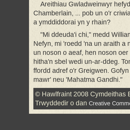
Areithiau Gwladweinwyr hefyd a
Chamberlain, ... pob un o'r cri
a ymddiddorai yn y rhain?
"Mi ddeuda'i chi," medd Will
Nefyn, mi 'roedd 'na un araith a
un noson o aeaf, hen noson oer 
hitha'n sbel wedi un-ar-ddeg. Tom
ffordd adref o'r Greigwen. Gofy
mawr' neu 'Mahatma Gandhi."
© Hawlfraint 2008 Cymdeithas
Trwyddedir o dan
Creative Common