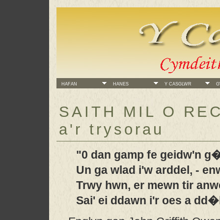
HAFAN
HANES
Y CASGLWR
GW
SAITH MIL O REC
a'r trysorau
"0 dan gamp fe geidw'n g�
Un ga wlad i'w arddel, - en
Trwy hwn, er mewn tir anwe
Sai' ei ddawn i'r oes a dd�