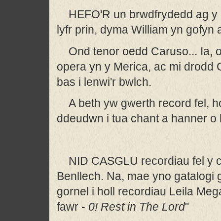
HEFO'R un brwdfrydedd ag y
lyfr prin, dyma William yn gofyn
Ond tenor oedd Caruso... Ia,
opera yn y Merica, ac mi drodd 
bas i lenwi'r bwlch.
A beth yw gwerth record fel, 
ddeudwn i tua chant a hanner o
NID CASGLU recordiau fel y c
Benllech. Na, mae yno gatalogi 
gornel i holl recordiau Leila Me
fawr -
0! Rest in The Lord
"