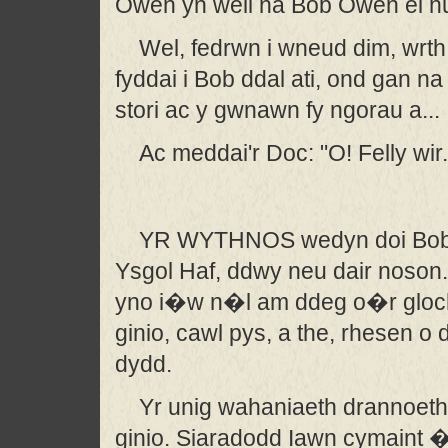
Owen yn well na Bob Owen ei h
Wel, fedrwn i wneud dim, wrth 
fyddai i Bob ddal ati, ond gan na
stori ac y gwnawn fy ngorau a...
Ac meddai'r Doc: "O! Felly wir.
YR WYTHNOS wedyn doi Bob O
Ysgol Haf, ddwy neu dair noson
yno i�w n�l am ddeg o�r gloch f
ginio, cawl pys, a the, rhesen o 
dydd.
Yr unig wahaniaeth drannoeth
ginio. Siaradodd Iawn cymaint �