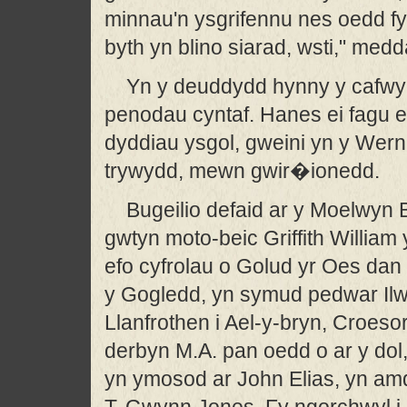
minnau'n ysgrifennu nes oedd fy 
byth yn blino siarad, wsti," medd
Yn y deuddydd hynny y cafwyd
penodau cyntaf. Hanes ei fagu e
dyddiau ysgol, gweini yn y Wern.
trywydd, mewn gwir�ionedd.
Bugeilio defaid ar y Moelwyn 
gwtyn moto-beic Griffith Willi
efo cyfrolau o Golud yr Oes dan e
y Gogledd, yn symud pedwar Ilwyth
Llanfrothen i Ael-y-bryn, Croeso
derbyn M.A. pan oedd o ar y dol
yn ymosod ar John Elias, yn amd