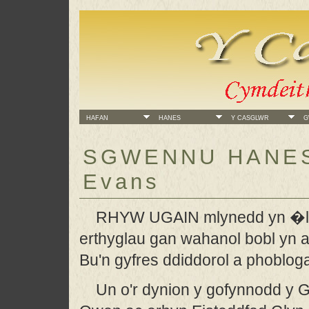
HAFAN
HANES
Y CASGLWR
GW
SGWENNU HANES
Evans
RHYW UGAIN mlynedd yn �l f
erthyglau gan wahanol bobl yn 
Bu'n gyfres ddiddorol a phoblog
Un o'r dynion y gofynnodd y 