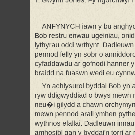
T. Gwynn Jones. Fy ngorchwyl i 
ANFYNYCH iawn y bu anghydw
Bob restru enwau ugeiniau, onid
lythyrau oddi wrthynt. Dadleuw
pennod felly yn sobr o anniddorol 
cyfaddawdu ar gofnodi hanner y
braidd na fuaswn wedi eu cynnw
Yn achlysurol byddai Bob yn
ryw ddigwyddiad o bwys mewn r
neu�i gilydd a chawn orchymyn 
mewn pennod arall ymhen pythe
wythnos efallai. Dadleuwn innau
amhosibl gan y byddai'n torri ar 