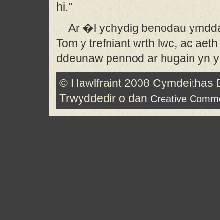
hi."
Ar �l ychydig benodau ymdd
Tom y trefniant wrth lwc, ac ae
ddeunaw pennod ar hugain yn y
© Hawlfraint 2008 Cymdeithas
Trwyddedir o dan
Creative Common