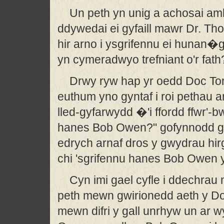
Un peth yn unig a achosai amh
ddywedai ei gyfaill mawr Dr. Th
hir arno i ysgrifennu ei hunan�g
yn cymeradwyo trefniant o'r fath
Drwy ryw hap yr oedd Doc Tom
euthum yno gyntaf i roi pethau a
lled-gyfarwydd �'i ffordd ffwr'-b
hanes Bob Owen?" gofynnodd gan
edrych arnaf dros y gwydrau hi
chi 'sgrifennu hanes Bob Owen 
Cyn imi gael cyfle i ddechrau
peth mewn gwirionedd aeth y Do
mewn difri y gall unrhyw un ar 