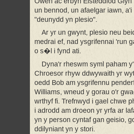
Owen ac erbyn Eisteddfod Glyn 
un bennod, un afaelgar iawn, a'i 
"deunydd yn plesio".
Ar yr un gwynt, plesio neu bei
medrai ef, nad ysgrifennai 'run
o s�l i fynd ati.
Dyna'r rheswm syml paham y'm
Chroesor rhyw ddwywaith yr wy
oedd Bob am ysgrifennu pender
Williams, wneud y gorau o'r gwa
wrthyf fi. Trefnwyd i gael chwe 
i adrodd am droeon yr yrfa ar la
yn y person cyntaf gan geisio, g
ddilyniant yn y stori.