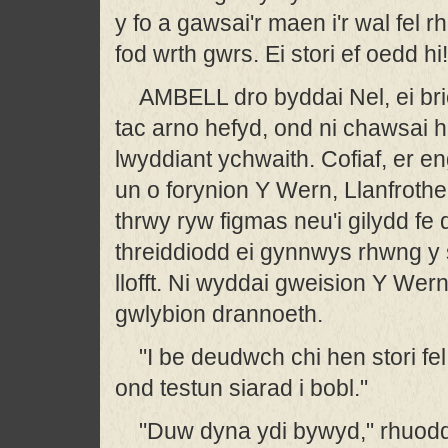
y fo a gawsai'r maen i'r wal fel rh
fod wrth gwrs. Ei stori ef oedd hi!
AMBELL dro byddai Nel, ei brio
tac arno hefyd, ond ni chawsai h
lwyddiant ychwaith. Cofiaf, er eng
un o forynion Y Wern, Llanfrothen
thrwy ryw figmas neu'i gilydd fe
threiddiodd ei gynnwys rhwng y st
llofft. Ni wyddai gweision Y W
gwlybion drannoeth.
"I be deudwch chi hen stori fe
ond testun siarad i bobl."
"Duw dyna ydi bywyd," rhuodd B