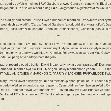
an oedd y ddyfais o hyd nes i F.W. Gaisberg glywed Caruso yn canu yn Yr Eidal a 
alodd gan punt i Caruso am recordio deg c�n - ymgymeriad a gwblhawyd mewn un p
dd a ddilynodd cafodd Caruso filiwn o bunnau o'i recordiau - a'r cwmni'n cael cym
d wedi dechrau o ddifri. "Caruso" medd Gaisberg "a roddodd fri ar y gramoffon". Daet
prano), Luisa Tetrazzini (soprano), John McCormack (tenor), Chaliapin (bas) a llu
***
ecordio caneuon Cymraeg sy'n ansicr iawn. Yr oedd amryw o Recordiau Cymrae
diwyd yn gynnar ond ni wyddys dim amdanynt : dyna Festin Davies - yr ydym yn gw
r c�r meibion yma amryw o weithiau yn America. Fe'i clywais yn canu ym Mae Colwy
dau o'r parti; ac yr oedd yn barti rhagorol.
i gael ei recordio oedd y bariton David Brazell a hynny ar ddechrau'r ganrif. Dechreu
 pharhaodd i recordio hyd tua 1930. Mae gen i ddwy record ohono yn canu BR
ST (WILLIAM DAVIES) Y MARCHOG (J. PARRY) Y BACHGEN FFARWELIODD I WL
 Mary Davies lawer blwyddyn yn �l ond methais � chael gafael ar un. Yr oedd hi yn 
yr oedd hefyd yn awdurdod ar ganu gwerin. Cymerodd ran flaenllaw yn sefydlu C
radd o Ddoethor mewn Cerddoriaeth ym 1916; bu farw ym 1930. Buaswn yn falch o
 Red Label 12" achos dim ond 12" Red Label oedd gan y perchennog ac yr oedd g
edd.
***