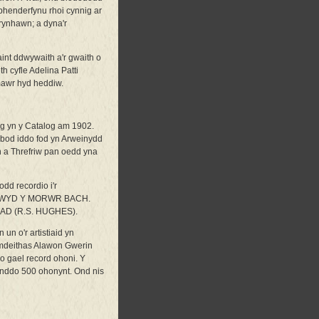
phenderfynu rhoi cynnig ar
rynhawn; a dyna'r
aint ddwywaith a'r gwaith o
h cyfle Adelina Patti
 mawr hyd heddiw.
g yn y Catalog am 1902.
ybod iddo fod yn Arweinydd
n a Threfriw pan oedd yna
odd recordio i'r
EUDDWYD Y MORWR BACH.
AD (R.S. HUGHES).
un o'r artistiaid yn
ymdeithas Alawon Gwerin
 gael record ohoni. Y
anddo 500 ohonynt. Ond nis