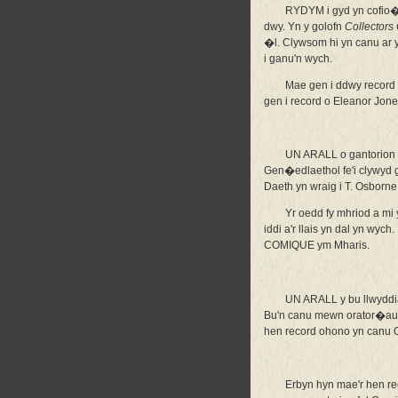
RYDYM i gyd yn cofio�r
dwy. Yn y golofn
Collectors
�l. Clywsom hi yn canu ar
i ganu'n wych.
Mae gen i ddwy reco
gen i record o Eleanor Jo
UN ARALL o gantorion 
Gen�edlaethol fe'i clywyd 
Daeth yn wraig i T. Osborne
Yr oedd fy mhriod a mi
iddi a'r llais yn dal yn w
COMIQUE ym Mharis.
UN ARALL y bu llwyddia
Bu'n canu mewn orator�au l
hen record ohono yn can
Erbyn hyn mae'r hen re