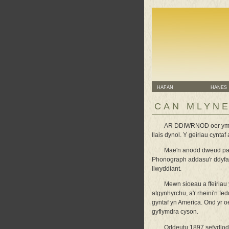
HAFAN
HANES
CAN MLYNE
AR DDIWRNOD oer ym mi
llais dynol. Y geiriau cynta
Mae'n anodd dweud pa b
Phonograph addasu'r ddyfais 
llwyddiant.
Mewn sioeau a ffeiriau
atgynhyrchu, a'r rheini'n f
gyntaf yn America. Ond yr oe
gyflymdra cyson.
Oddeutu 1897 sefydlod